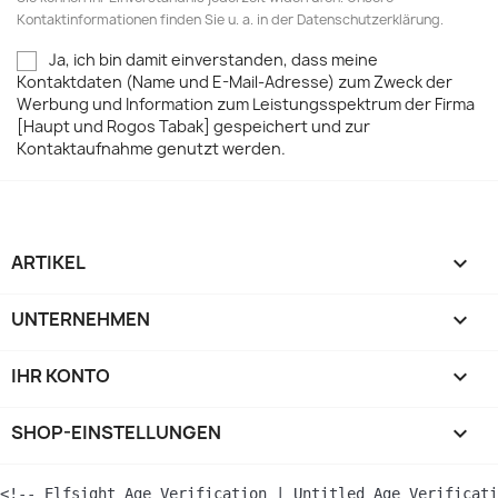
Kontaktinformationen finden Sie u. a. in der Datenschutzerklärung.
Ja, ich bin damit einverstanden, dass meine
Kontaktdaten (Name und E-Mail-Adresse) zum Zweck der
Werbung und Information zum Leistungsspektrum der Firma
[Haupt und Rogos Tabak] gespeichert und zur
Kontaktaufnahme genutzt werden.
ARTIKEL

UNTERNEHMEN

IHR KONTO

SHOP-EINSTELLUNGEN
keyboard_arrow_down
<!-- Elfsight Age Verification | Untitled Age Verificati