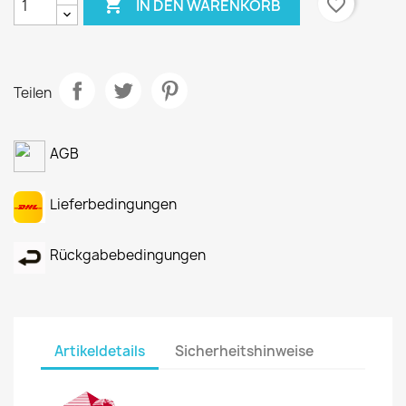

favorite_border
IN DEN WARENKORB
Teilen
AGB
Lieferbedingungen
Rückgabebedingungen
Artikeldetails
Sicherheitshinweise