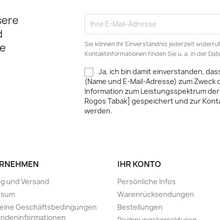
sere
d
Sie können Ihr Einverständnis jederzeit widerru
e
Kontaktinformationen finden Sie u. a. in der Da
Ja, ich bin damit einverstanden, da
(Name und E-Mail-Adresse) zum Zweck
Information zum Leistungsspektrum der
Rogos Tabak] gespeichert und zur Kon
werden.
RNEHMEN
IHR KONTO
ng und Versand
Persönliche Infos
ssum
Warenrücksendungen
meine Geschäftsbedingungen
Bestellungen
undeninformationen
Rechnungskorrekturen