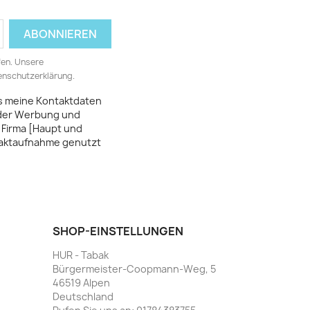
fen. Unsere
tenschutzerklärung.
ss meine Kontaktdaten
 der Werbung und
 Firma [Haupt und
taktaufnahme genutzt
SHOP-EINSTELLUNGEN
<!-- Elfsigh
<script src=
HUR - Tabak
<div class="
Bürgermeister-Coopmann-Weg, 5
46519 Alpen
Deutschland