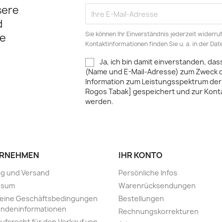
sere
d
Sie können Ihr Einverständnis jederzeit widerru
e
Kontaktinformationen finden Sie u. a. in der Da
Ja, ich bin damit einverstanden, da
(Name und E-Mail-Adresse) zum Zweck
Information zum Leistungsspektrum der
Rogos Tabak] gespeichert und zur Kon
werden.
RNEHMEN
IHR KONTO
ng und Versand
Persönliche Infos
ssum
Warenrücksendungen
meine Geschäftsbedingungen
Bestellungen
undeninformationen
Rechnungskorrekturen
ufsrecht für den Verkauf von