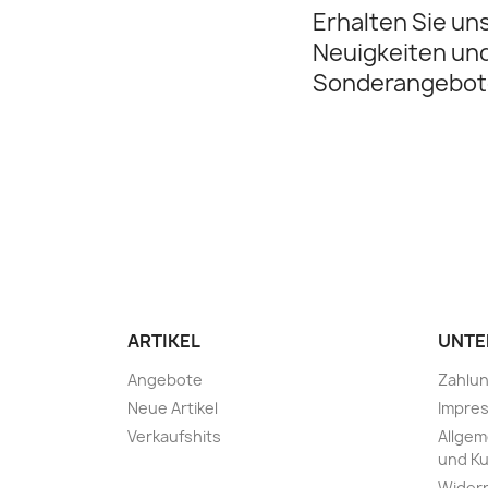
Erhalten Sie un
Neuigkeiten un
Sonderangebot
ARTIKEL
UNTE
Angebote
Zahlu
Neue Artikel
Impre
Verkaufshits
Allge
und K
Widerr