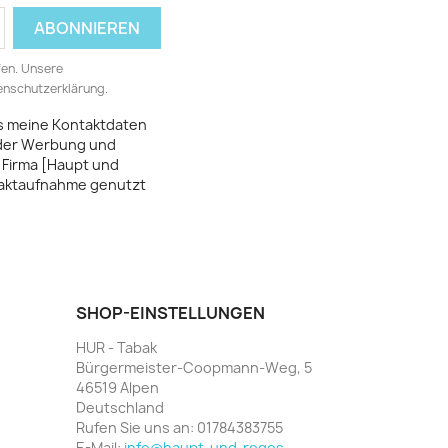
fen. Unsere
tenschutzerklärung.
ss meine Kontaktdaten
 der Werbung und
 Firma [Haupt und
taktaufnahme genutzt
SHOP-EINSTELLUNGEN
<!-- Elfsigh
<script src=
HUR - Tabak
<div class="
Bürgermeister-Coopmann-Weg, 5
46519 Alpen
Deutschland
Rufen Sie uns an:
01784383755
E-Mail:
info@haupt-und-rogos-